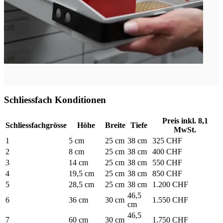
Schliessfach Konditionen
Preis inkl. 8,1
Schliessfachgrösse
Höhe
Breite
Tiefe
MwSt.
1
5 cm
25 cm
38 cm
325 CHF
2
8 cm
25 cm
38 cm
400 CHF
3
14 cm
25 cm
38 cm
550 CHF
4
19,5 cm
25 cm
38 cm
850 CHF
5
28,5 cm
25 cm
38 cm
1.200 CHF
46,5
6
36 cm
30 cm
1.550 CHF
cm
46,5
7
60 cm
30 cm
1.750 CHF