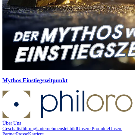
Mythos Einstiegszeitpunkt
Über Uns
Geschäftsführung
Unternehmensleitbild
Unsere Produkte
Unsere
Partner
Presse
Karriere