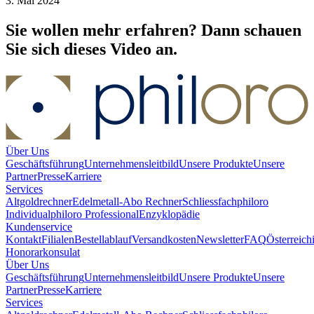
3. Mai 2024
Sie wollen mehr erfahren? Dann schauen
Sie sich dieses Video an.
Über Uns
Geschäftsführung
Unternehmensleitbild
Unsere Produkte
Unsere
Partner
Presse
Karriere
Services
Altgoldrechner
Edelmetall-Abo Rechner
Schliessfach
philoro
Individual
philoro Professional
Enzyklopädie
Kundenservice
Kontakt
Filialen
Bestellablauf
Versandkosten
Newsletter
FAQ
Österreich
Honorarkonsulat
Über Uns
Geschäftsführung
Unternehmensleitbild
Unsere Produkte
Unsere
Partner
Presse
Karriere
Services