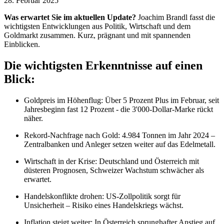
28. Februar 2025
Was erwartet Sie im aktuellen Update?
Joachim Brandl fasst die
wichtigsten Entwicklungen aus Politik, Wirtschaft und dem
Goldmarkt zusammen. Kurz, prägnant und mit spannenden
Einblicken.
Die wichtigsten Erkenntnisse auf einen
Blick:
Goldpreis im Höhenflug:
Über 5 Prozent Plus im Februar, seit
Jahresbeginn fast 12 Prozent - die 3'000-Dollar-Marke rückt
näher.
Rekord-Nachfrage nach Gold:
4.984 Tonnen im Jahr 2024 –
Zentralbanken und Anleger setzen weiter auf das Edelmetall.
Wirtschaft in der Krise:
Deutschland und Österreich mit
düsteren Prognosen, Schweizer Wachstum schwächer als
erwartet.
Handelskonflikte drohen:
US-Zollpolitik sorgt für
Unsicherheit – Risiko eines Handelskriegs wächst.
Inflation steigt weiter:
In Österreich sprunghafter Anstieg auf