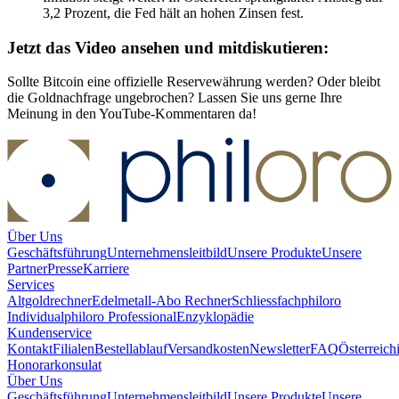
3,2 Prozent, die Fed hält an hohen Zinsen fest.
Jetzt das Video ansehen und mitdiskutieren:
Sollte Bitcoin eine offizielle Reservewährung werden? Oder bleibt
die Goldnachfrage ungebrochen? Lassen Sie uns gerne Ihre
Meinung in den YouTube-Kommentaren da!
Über Uns
Geschäftsführung
Unternehmensleitbild
Unsere Produkte
Unsere
Partner
Presse
Karriere
Services
Altgoldrechner
Edelmetall-Abo Rechner
Schliessfach
philoro
Individual
philoro Professional
Enzyklopädie
Kundenservice
Kontakt
Filialen
Bestellablauf
Versandkosten
Newsletter
FAQ
Österreich
Honorarkonsulat
Über Uns
Geschäftsführung
Unternehmensleitbild
Unsere Produkte
Unsere