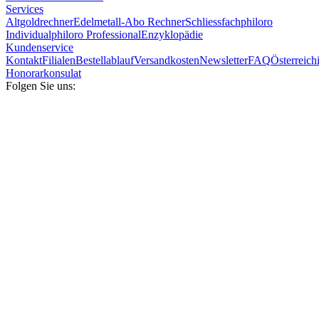
Services
Altgoldrechner
Edelmetall-Abo Rechner
Schliessfach
philoro
Individual
philoro Professional
Enzyklopädie
Kundenservice
Kontakt
Filialen
Bestellablauf
Versandkosten
Newsletter
FAQ
Österreich
Honorarkonsulat
Folgen Sie uns: