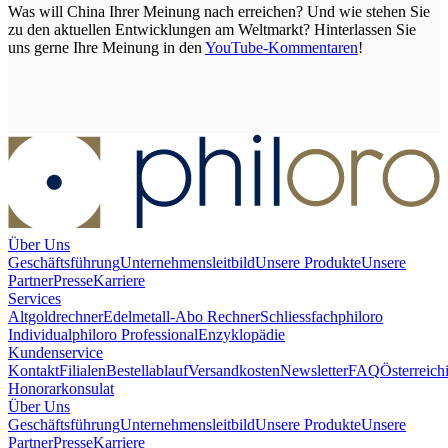
Was will China Ihrer Meinung nach erreichen? Und wie stehen Sie
zu den aktuellen Entwicklungen am Weltmarkt? Hinterlassen Sie
uns gerne Ihre Meinung in den
YouTube-Kommentaren
!
Über Uns
Geschäftsführung
Unternehmensleitbild
Unsere Produkte
Unsere
Partner
Presse
Karriere
Services
Altgoldrechner
Edelmetall-Abo Rechner
Schliessfach
philoro
Individual
philoro Professional
Enzyklopädie
Kundenservice
Kontakt
Filialen
Bestellablauf
Versandkosten
Newsletter
FAQ
Österreich
Honorarkonsulat
Über Uns
Geschäftsführung
Unternehmensleitbild
Unsere Produkte
Unsere
Partner
Presse
Karriere