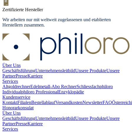
Zertifizierte Hersteller
Wir arbeiten nur mit weltweit zugelassenen und etablierten
Herstellern zusammen.
Über Uns
Geschäftsführung
Unternehmensleitbild
Unsere Produkte
Unsere
Partner
Presse
Karriere
Services
Altgoldrechner
Edelmetall-Abo Rechner
Schliessfach
philoro
Individual
philoro Professional
Enzyklopädie
Kundenservice
Kontakt
Filialen
Bestellablauf
Versandkosten
Newsletter
FAQ
Österreich
Honorarkonsulat
Über Uns
Geschäftsführung
Unternehmensleitbild
Unsere Produkte
Unsere
Partner
Presse
Karriere
Services