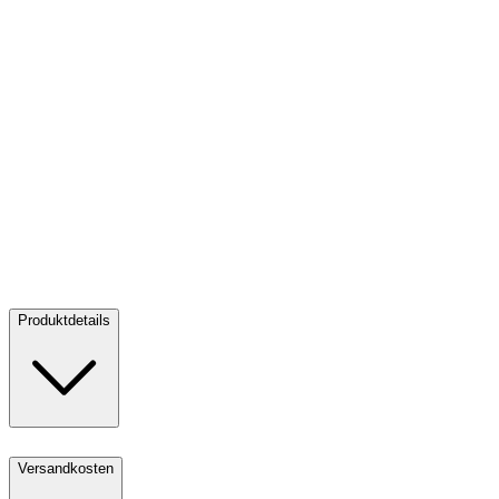
Gold Tschechischer Löwe 1 oz - 2023
Gold Tschechischer Löwe 1
oz - 2023
Verkaufen:
3.395,00 CHF
Verkaufen
Produktdetails
Versandkosten