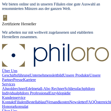
Wir bieten online und in unseren Filialen eine gute Auswahl an
renommierten Münzen aus der ganzen Welt.
Zertifizierte Hersteller
Wir arbeiten nur mit weltweit zugelassenen und etablierten
Herstellern zusammen.
Über Uns
Geschäftsführung
Unternehmensleitbild
Unsere Produkte
Unsere
Partner
Presse
Karriere
Services
Altgoldrechner
Edelmetall-Abo Rechner
Schliessfach
philoro
Individual
philoro Professional
Enzyklopädie
Kundenservice
Kontakt
Filialen
Bestellablauf
Versandkosten
Newsletter
FAQ
Österreich
Honorarkonsulat
Über Uns