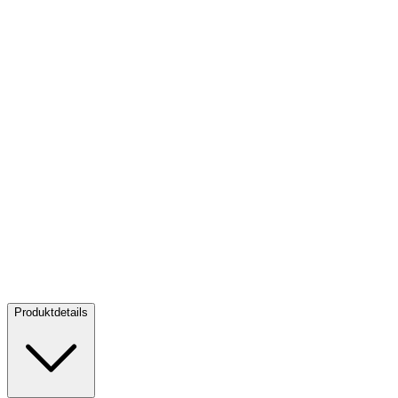
Silber Maple Leaf 1 oz
Silber Maple Leaf 1 oz
Verkaufen:
50,74 CHF
Verkaufen
Produktdetails