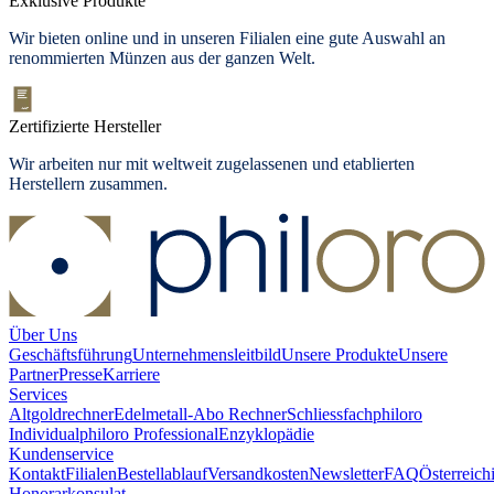
Exklusive Produkte
Wir bieten online und in unseren Filialen eine gute Auswahl an
renommierten Münzen aus der ganzen Welt.
Zertifizierte Hersteller
Wir arbeiten nur mit weltweit zugelassenen und etablierten
Herstellern zusammen.
Über Uns
Geschäftsführung
Unternehmensleitbild
Unsere Produkte
Unsere
Partner
Presse
Karriere
Services
Altgoldrechner
Edelmetall-Abo Rechner
Schliessfach
philoro
Individual
philoro Professional
Enzyklopädie
Kundenservice
Kontakt
Filialen
Bestellablauf
Versandkosten
Newsletter
FAQ
Österreich
Honorarkonsulat