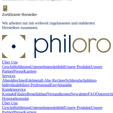
Zertifizierte Hersteller
Wir arbeiten nur mit weltweit zugelassenen und etablierten
Herstellern zusammen.
Über Uns
Geschäftsführung
Unternehmensleitbild
Unsere Produkte
Unsere
Partner
Presse
Karriere
Services
Altgoldrechner
Edelmetall-Abo Rechner
Schliessfach
philoro
Individual
philoro Professional
Enzyklopädie
Kundenservice
Kontakt
Filialen
Bestellablauf
Versandkosten
Newsletter
FAQ
Österreich
Honorarkonsulat
Über Uns
Geschäftsführung
Unternehmensleitbild
Unsere Produkte
Unsere
Partner
Presse
Karriere