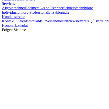
Services
Altgoldrechner
Edelmetall-Abo Rechner
Schliessfach
philoro
Individual
philoro Professional
Enzyklopädie
Kundenservice
Kontakt
Filialen
Bestellablauf
Versandkosten
Newsletter
FAQ
Österreich
Honorarkonsulat
Folgen Sie uns: