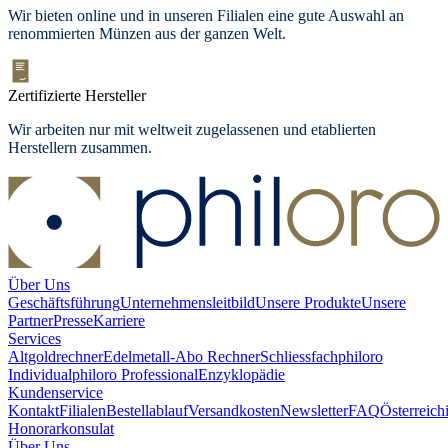
Wir bieten online und in unseren Filialen eine gute Auswahl an
renommierten Münzen aus der ganzen Welt.
Zertifizierte Hersteller
Wir arbeiten nur mit weltweit zugelassenen und etablierten
Herstellern zusammen.
Über Uns
Geschäftsführung
Unternehmensleitbild
Unsere Produkte
Unsere
Partner
Presse
Karriere
Services
Altgoldrechner
Edelmetall-Abo Rechner
Schliessfach
philoro
Individual
philoro Professional
Enzyklopädie
Kundenservice
Kontakt
Filialen
Bestellablauf
Versandkosten
Newsletter
FAQ
Österreich
Honorarkonsulat
Über Uns