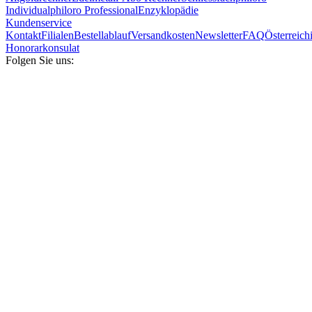
Individual
philoro Professional
Enzyklopädie
Kundenservice
Kontakt
Filialen
Bestellablauf
Versandkosten
Newsletter
FAQ
Österreich
Honorarkonsulat
Folgen Sie uns: