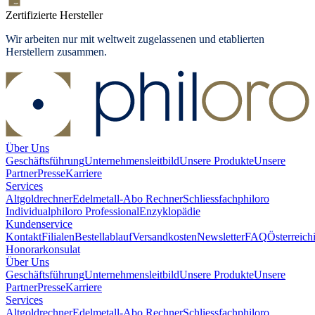
Zertifizierte Hersteller
Wir arbeiten nur mit weltweit zugelassenen und etablierten
Herstellern zusammen.
Über Uns
Geschäftsführung
Unternehmensleitbild
Unsere Produkte
Unsere
Partner
Presse
Karriere
Services
Altgoldrechner
Edelmetall-Abo Rechner
Schliessfach
philoro
Individual
philoro Professional
Enzyklopädie
Kundenservice
Kontakt
Filialen
Bestellablauf
Versandkosten
Newsletter
FAQ
Österreich
Honorarkonsulat
Über Uns
Geschäftsführung
Unternehmensleitbild
Unsere Produkte
Unsere
Partner
Presse
Karriere
Services
Altgoldrechner
Edelmetall-Abo Rechner
Schliessfach
philoro