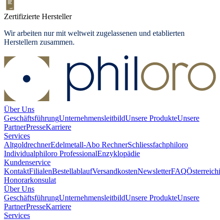
Zertifizierte Hersteller
Wir arbeiten nur mit weltweit zugelassenen und etablierten
Herstellern zusammen.
Über Uns
Geschäftsführung
Unternehmensleitbild
Unsere Produkte
Unsere
Partner
Presse
Karriere
Services
Altgoldrechner
Edelmetall-Abo Rechner
Schliessfach
philoro
Individual
philoro Professional
Enzyklopädie
Kundenservice
Kontakt
Filialen
Bestellablauf
Versandkosten
Newsletter
FAQ
Österreich
Honorarkonsulat
Über Uns
Geschäftsführung
Unternehmensleitbild
Unsere Produkte
Unsere
Partner
Presse
Karriere
Services