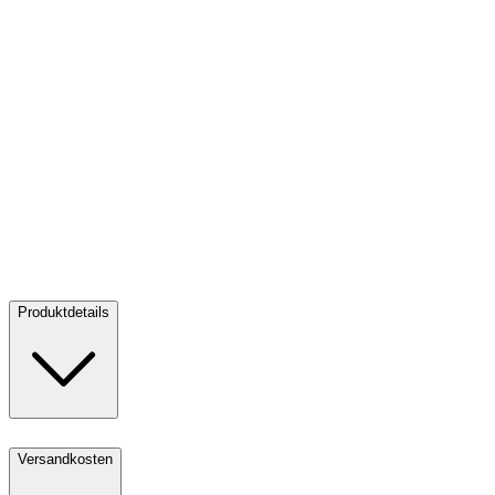
Gold Dragon Rectangle 1 oz PP - 2025
Gold Dragon Rectangle 1 oz
PP - 2025
Kaufen:
4.250,00 CHF
Verkaufen:
3.575,00 CHF
Kaufen
Verkaufen
Produktdetails
Versandkosten