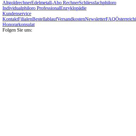
Altgoldrechner
Edelmetall-Abo Rechner
Schliessfach
philoro
Individual
philoro Professional
Enzyklopädie
Kundenservice
Kontakt
Filialen
Bestellablauf
Versandkosten
Newsletter
FAQ
Österreich
Honorarkonsulat
Folgen Sie uns: