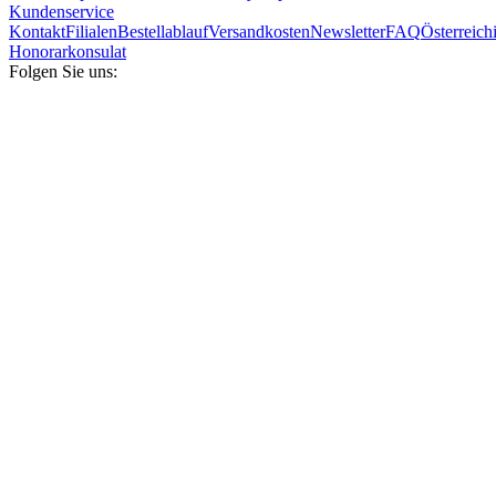
Kundenservice
Kontakt
Filialen
Bestellablauf
Versandkosten
Newsletter
FAQ
Österreich
Honorarkonsulat
Folgen Sie uns: