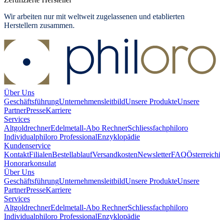
Wir arbeiten nur mit weltweit zugelassenen und etablierten
Herstellern zusammen.
Über Uns
Geschäftsführung
Unternehmensleitbild
Unsere Produkte
Unsere
Partner
Presse
Karriere
Services
Altgoldrechner
Edelmetall-Abo Rechner
Schliessfach
philoro
Individual
philoro Professional
Enzyklopädie
Kundenservice
Kontakt
Filialen
Bestellablauf
Versandkosten
Newsletter
FAQ
Österreich
Honorarkonsulat
Über Uns
Geschäftsführung
Unternehmensleitbild
Unsere Produkte
Unsere
Partner
Presse
Karriere
Services
Altgoldrechner
Edelmetall-Abo Rechner
Schliessfach
philoro
Individual
philoro Professional
Enzyklopädie