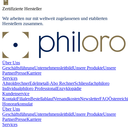
Zertifizierte Hersteller
Wir arbeiten nur mit weltweit zugelassenen und etablierten
Herstellern zusammen.
Über Uns
Geschäftsführung
Unternehmensleitbild
Unsere Produkte
Unsere
Partner
Presse
Karriere
Services
Altgoldrechner
Edelmetall-Abo Rechner
Schliessfach
philoro
Individual
philoro Professional
Enzyklopädie
Kundenservice
Kontakt
Filialen
Bestellablauf
Versandkosten
Newsletter
FAQ
Österreich
Honorarkonsulat
Über Uns
Geschäftsführung
Unternehmensleitbild
Unsere Produkte
Unsere
Partner
Presse
Karriere
Services