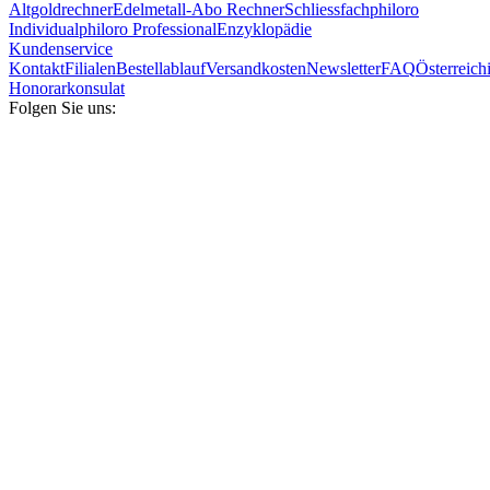
Altgoldrechner
Edelmetall-Abo Rechner
Schliessfach
philoro
Individual
philoro Professional
Enzyklopädie
Kundenservice
Kontakt
Filialen
Bestellablauf
Versandkosten
Newsletter
FAQ
Österreich
Honorarkonsulat
Folgen Sie uns: