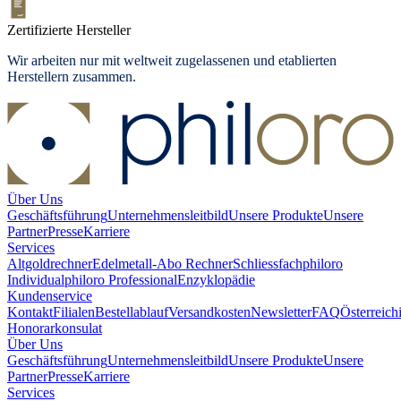
Zertifizierte Hersteller
Wir arbeiten nur mit weltweit zugelassenen und etablierten
Herstellern zusammen.
Über Uns
Geschäftsführung
Unternehmensleitbild
Unsere Produkte
Unsere
Partner
Presse
Karriere
Services
Altgoldrechner
Edelmetall-Abo Rechner
Schliessfach
philoro
Individual
philoro Professional
Enzyklopädie
Kundenservice
Kontakt
Filialen
Bestellablauf
Versandkosten
Newsletter
FAQ
Österreich
Honorarkonsulat
Über Uns
Geschäftsführung
Unternehmensleitbild
Unsere Produkte
Unsere
Partner
Presse
Karriere
Services