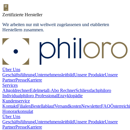
Zertifizierte Hersteller
Wir arbeiten nur mit weltweit zugelassenen und etablierten
Herstellern zusammen.
Über Uns
Geschäftsführung
Unternehmensleitbild
Unsere Produkte
Unsere
Partner
Presse
Karriere
Services
Altgoldrechner
Edelmetall-Abo Rechner
Schliessfach
philoro
Individual
philoro Professional
Enzyklopädie
Kundenservice
Kontakt
Filialen
Bestellablauf
Versandkosten
Newsletter
FAQ
Österreich
Honorarkonsulat
Über Uns
Geschäftsführung
Unternehmensleitbild
Unsere Produkte
Unsere
Partner
Presse
Karriere