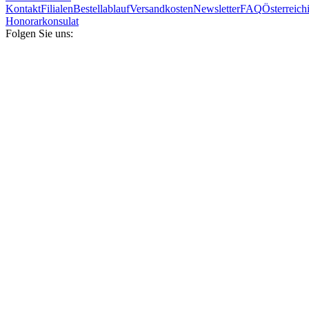
Kontakt
Filialen
Bestellablauf
Versandkosten
Newsletter
FAQ
Österreich
Honorarkonsulat
Folgen Sie uns: