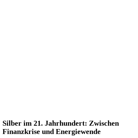
Silber Philharmoniker 1 oz
Silber Philharmoniker 1 oz
S
Verkaufen:
1
51,12 CHF
V
1
Verkaufen
Silber im 21. Jahrhundert: Zwischen
Finanzkrise und Energiewende