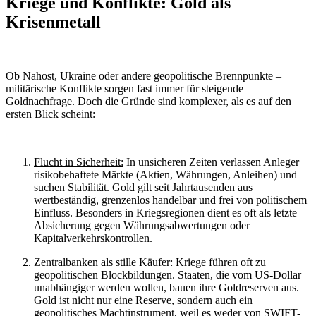
Kriege und Konflikte: Gold als
Krisenmetall
Ob Nahost, Ukraine oder andere geopolitische Brennpunkte –
militärische Konflikte sorgen fast immer für steigende
Goldnachfrage. Doch die Gründe sind komplexer, als es auf den
ersten Blick scheint:
Flucht in Sicherheit:
In unsicheren Zeiten verlassen Anleger
risikobehaftete Märkte (Aktien, Währungen, Anleihen) und
suchen Stabilität. Gold gilt seit Jahrtausenden aus
wertbeständig, grenzenlos handelbar und frei von politischem
Einfluss. Besonders in Kriegsregionen dient es oft als letzte
Absicherung gegen Währungsabwertungen oder
Kapitalverkehrskontrollen.
Zentralbanken als stille Käufer:
Kriege führen oft zu
geopolitischen Blockbildungen. Staaten, die vom US-Dollar
unabhängiger werden wollen, bauen ihre Goldreserven aus.
Gold ist nicht nur eine Reserve, sondern auch ein
geopolitisches Machtinstrument, weil es weder von SWIFT-