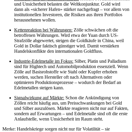
und Unsicherheit belasten die Weltkonjunktur. Gold wird
dann als «sicherer Hafen» stärker nachgefragt – vor allem von
institutionellen Investoren, die Risiken aus ihren Portfolios
herausnehmen wollen.
Kettenreaktion bei Währungen:
Zölle schwächen oft die
betroffenen Währungen. Wird etwa der Yuan durch US-
Strafzölle abgewertet, steigen die Goldkäufe in China, weil
Gold in Dollar faktisch günstiger wird. Damit verstärken
Handelskonflikte den internationalen Goldfluss.
Industrie-Edelmetalle im Fokus:
Silber, Platin und Palladium
sind für Hightech und Automobilproduktion essenziell. Wenn
Zölle auf Basisrohstoffe wie Stahl oder Kupfer erhoben
werden, suchen Hersteller oft nach Alternativen oder
optimieren Produktionsprozesse – wodurch der Bedarf an
Edelmetallen steigen kann.
Signalwirkung auf Märkte:
Schon die Ankündigung von
Zöllen reicht häufig aus, um Preisschwankungen bei Gold
und Silber auszulösen. Märkte reagieren nicht nur auf Fakten,
sondern auf Erwartungen – und Edelmetalle sind oft die erste
Anlaufstelle, wenn Unsicherheit im Raum steht.
Merke: Handelskriege sorgen nicht nur für Volatilität – sie