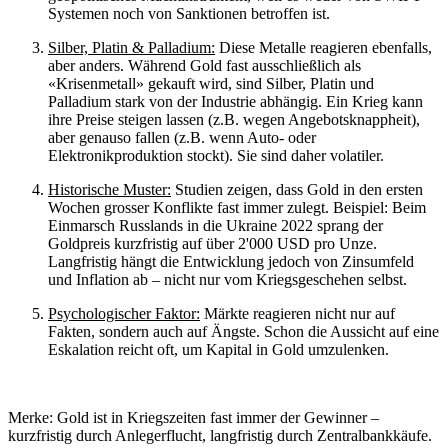
Systemen noch von Sanktionen betroffen ist.
Silber, Platin & Palladium:
Diese Metalle reagieren ebenfalls,
aber anders. Während Gold fast ausschließlich als
«
Krisenmetall
»
gekauft wird, sind Silber, Platin und
Palladium stark von der Industrie abhängig. Ein Krieg kann
ihre Preise steigen lassen (z.B. wegen Angebotsknappheit),
aber genauso fallen (z.B. wenn Auto- oder
Elektronikproduktion stockt). Sie sind daher volatiler.
Historische Muster:
Studien zeigen, dass Gold in den ersten
Wochen grosser Konflikte fast immer zulegt. Beispiel: Beim
Einmarsch Russlands in die Ukraine 2022 sprang der
Goldpreis kurzfristig auf über 2'000 USD pro Unze.
Langfristig hängt die Entwicklung jedoch von Zinsumfeld
und Inflation ab – nicht nur vom Kriegsgeschehen selbst.
Psychologischer Faktor:
Märkte reagieren nicht nur auf
Fakten, sondern auch auf Ängste. Schon die Aussicht auf eine
Eskalation reicht oft, um Kapital in Gold umzulenken.
Merke: Gold ist in Kriegszeiten fast immer der Gewinner –
kurzfristig durch Anlegerflucht, langfristig durch Zentralbankkäufe.