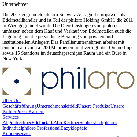
Unternehmen
Die 2017 gegründete philoro Schweiz AG agiert europaweit als
Edelmetallhändler und ist Teil der philoro Holding GmbH, die 2011
in Wien gegründet wurde.Die Dienstleistungen von philoro
umfassen neben dem Kauf und Verkauf von Edelmetallen auch die
Lagerung und die persönliche Beratung von privaten und
institutionellen Anlegern.Das Familienunternehmen arbeitet mit
einem Team von ca. 200 Mitarbeitern und verfügt über Onlineshops
sowie 15 Standorte im deutschsprachigen Raum und ein Büro in
New York.
Über Uns
Geschäftsführung
Unternehmensleitbild
Unsere Produkte
Unsere
Partner
Presse
Karriere
Services
Altgoldrechner
Edelmetall-Abo Rechner
Schliessfach
philoro
Individual
philoro Professional
Enzyklopädie
Kundenservice