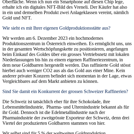
Oberfläche. Wenn ich nun ein Smartphone auf diesen Chip lege,
erhalte ich ein digitales NFT-Bild des Vreneli. Der Käufer hat also
in ein und demselben Produkt zwei Anlageklassen vereint, nämlich
Gold und NFT.
Wie sieht es mit Ihrer eigenen Goldproduktionsstätte aus?
Wir werden am 6. Dezember 2023 ein hochmodernes
Produktionszentrum in Österreich einweihen. Es ermöglicht uns, uns
in der gesamten Wertschöpfungskette zu positionieren, angefangen
beim Einkauf des Goldes über ein grosses Vertriebsnetz mit lokalen
Niederlassungen bis hin zu einem eigenen Raffineriezentrum, in
dem neue Goldbarren hergestellt werden. Das raffinierte Gold stösst
hierbei auch weniger CO2 aus als das Gold aus einer Mine. Kein
anderer privater Konzern befindet sich momentan in der Lage, etwas
Vergleichbares auf dem Markt anbieten zu können.
Sind Sie damit ein Konkurrent der grossen Schweizer Raffinerien?
Die Schweiz ist tatsächlich eher für ihre Schokolade, ihre
Lebensmittelindustrie, Pharma- und Uhrenindustrie bekannt als für
ihr Gold. Dennoch ist die Edelmetallindustrie nach der
Pharmaindustrie der zweitgrösste Exporteur der Schweiz, denn drei
Viertel der produzierten Goldbarren stammen von hier.
Wir selbst sind für 5 % der weltweiten Goldproduktion