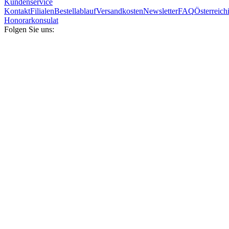
Kundenservice
Kontakt
Filialen
Bestellablauf
Versandkosten
Newsletter
FAQ
Österreich
Honorarkonsulat
Folgen Sie uns: