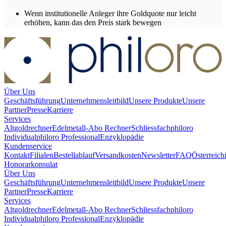
Wenn institutionelle Anleger ihre Goldquote nur leicht
erhöhen, kann das den Preis stark bewegen
Über Uns
Geschäftsführung
Unternehmensleitbild
Unsere Produkte
Unsere
Partner
Presse
Karriere
Services
Altgoldrechner
Edelmetall-Abo Rechner
Schliessfach
philoro
Individual
philoro Professional
Enzyklopädie
Kundenservice
Kontakt
Filialen
Bestellablauf
Versandkosten
Newsletter
FAQ
Österreich
Honorarkonsulat
Über Uns
Geschäftsführung
Unternehmensleitbild
Unsere Produkte
Unsere
Partner
Presse
Karriere
Services
Altgoldrechner
Edelmetall-Abo Rechner
Schliessfach
philoro
Individual
philoro Professional
Enzyklopädie